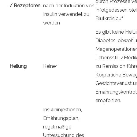
durch Prozesse v
/ Rezeptoren
nach der Induktion von
Infolgedessen blei
Insulin verwendet zu
Blutkreislauf
werden
Es gibt keine Heilu
Diabetes, obwohl
Magenoperatione
Lebensstil-/Med
Heilung
Keiner
zu Remission führ
Körperliche Bewe
Gewichtsverlust u
Ernährungskontrol
empfohlen.
Insulininjektionen,
Ernährungsplan,
regelmäßige
Untersuchung des