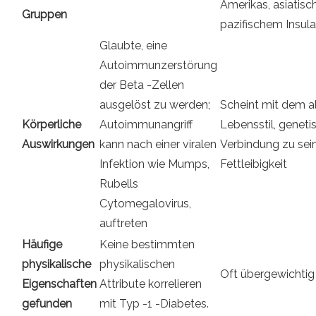
Amerikas, asiatis
Gruppen
pazifischem Insul
Glaubte, eine
Autoimmunzerstörung
der Beta -Zellen
ausgelöst zu werden;
Scheint mit dem a
Körperliche
Autoimmunangriff
Lebensstil, genetis
Auswirkungen
kann nach einer viralen
Verbindung zu sein
Infektion wie Mumps,
Fettleibigkeit
Rubells
Cytomegalovirus,
auftreten
Häufige
Keine bestimmten
physikalische
physikalischen
Oft übergewichtig 
Eigenschaften
Attribute korrelieren
gefunden
mit Typ -1 -Diabetes.