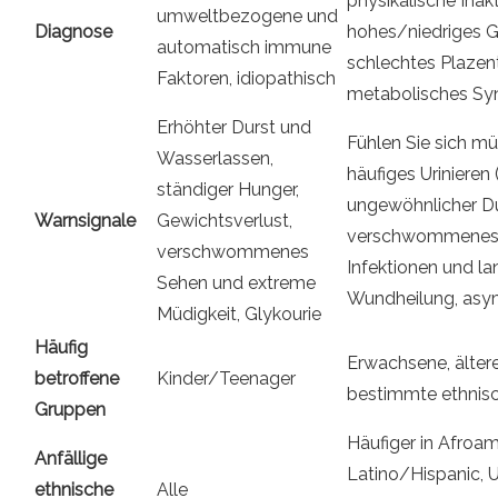
physikalische Inakt
umweltbezogene und
Diagnose
hohes/niedriges 
automatisch immune
schlechtes Plaze
Faktoren, idiopathisch
metabolisches S
Erhöhter Durst und
Fühlen Sie sich mü
Wasserlassen,
häufiges Urinieren
ständiger Hunger,
ungewöhnlicher Du
Warnsignale
Gewichtsverlust,
verschwommenes 
verschwommenes
Infektionen und l
Sehen und extreme
Wundheilung, as
Müdigkeit, Glykourie
Häufig
Erwachsene, älter
betroffene
Kinder/Teenager
bestimmte ethnis
Gruppen
Häufiger in Afroam
Anfällige
Latino/Hispanic, 
ethnische
Alle