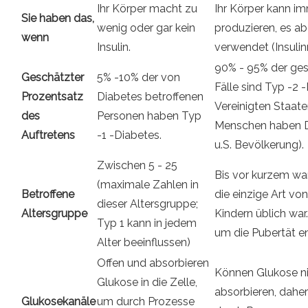
Ihr Körper macht zu
Ihr Körper kann im
Sie haben das,
wenig oder gar kein
produzieren, es abe
wenn
Insulin.
verwendet (Insulin
90% - 95% der ge
Geschätzter
5% -10% der von
Fälle sind Typ -2 
Prozentsatz
Diabetes betroffenen
Vereinigten Staate
des
Personen haben Typ
Menschen haben Di
Auftretens
-1 -Diabetes.
u.S. Bevölkerung).
Zwischen 5 - 25
Bis vor kurzem wa
(maximale Zahlen in
Betroffene
die einzige Art von
dieser Altersgruppe;
Altersgruppe
Kindern üblich war
Typ 1 kann in jedem
um die Pubertät e
Alter beeinflussen)
Offen und absorbieren
Können Glukose ni
Glukose in die Zelle,
absorbieren, daher
Glukosekanäle
um durch Prozesse