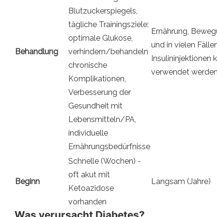
Blutzuckerspiegels,
tägliche Trainingsziele:
Ernährung, Bewegu
optimale Glukose,
und in vielen Fäll
Behandlung
verhindern/behandeln
Insulininjektionen
chronische
verwendet werde
Komplikationen,
Verbesserung der
Gesundheit mit
Lebensmitteln/PA,
individuelle
Ernährungsbedürfnisse
Schnelle (Wochen) -
oft akut mit
Beginn
Langsam (Jahre)
Ketoazidose
vorhanden
Was verursacht Diabetes?