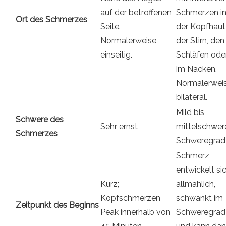
auf der betroffenen
Schmerzen i
Ort des Schmerzes
Seite.
der Kopfhaut
Normalerweise
der Stirn, den
einseitig.
Schläfen ode
im Nacken.
Normalerwei
bilateral.
Mild bis
Schwere des
Sehr ernst
mittelschwer
Schmerzes
Schweregrad
Schmerz
entwickelt si
Kurz;
allmählich,
Kopfschmerzen
schwankt im
Zeitpunkt des Beginns
Peak innerhalb von
Schweregrad