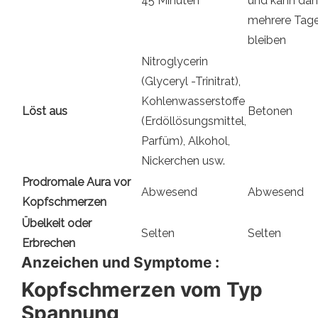
45 Minuten
und kann da
mehrere Tag
bleiben
Nitroglycerin
(Glyceryl -Trinitrat),
Kohlenwasserstoffe
Löst aus
Betonen
(Erdöllösungsmittel,
Parfüm), Alkohol,
Nickerchen usw.
Prodromale Aura vor
Abwesend
Abwesend
Kopfschmerzen
Übelkeit oder
Selten
Selten
Erbrechen
Anzeichen und Symptome :
Kopfschmerzen vom Typ
Spannung