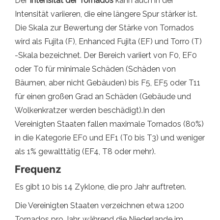
Der
Intensität der Tornados
kann auch in der
Intensität variieren, die eine längere Spur stärker ist.
Die Skala zur Bewertung der Stärke von Tornados
wird als Fujita (F), Enhanced Fujita (EF) und Torro (T)
-Skala bezeichnet. Der Bereich variiert von F0, EF0
oder T0 für minimale Schäden (Schäden von
Bäumen, aber nicht Gebäuden) bis F5, EF5 oder T11
für einen großen Grad an Schäden (Gebäude und
Wolkenkratzer werden beschädigt).In den
Vereinigten Staaten fallen maximale Tornados (80%)
in die Kategorie EF0 und EF1 (T0 bis T3) und weniger
als 1% gewalttätig (EF4, T8 oder mehr).
Frequenz
Es gibt 10 bis 14 Zyklone, die pro Jahr auftreten.
Die Vereinigten Staaten verzeichnen etwa 1200
Tornados pro Jahr, während die Niederlande im