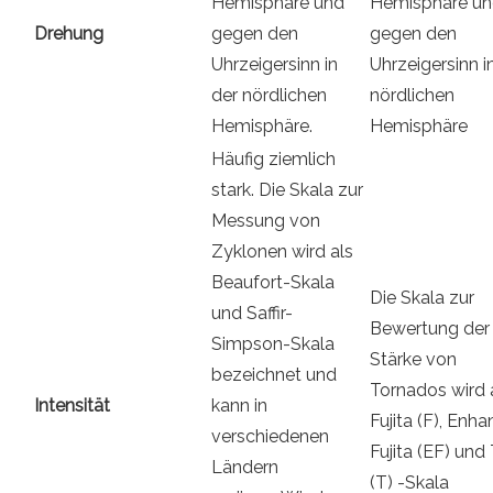
Hemisphäre und
Hemisphäre u
Drehung
gegen den
gegen den
Uhrzeigersinn in
Uhrzeigersinn i
der nördlichen
nördlichen
Hemisphäre.
Hemisphäre
Häufig ziemlich
stark. Die Skala zur
Messung von
Zyklonen wird als
Beaufort-Skala
Die Skala zur
und Saffir-
Bewertung der
Simpson-Skala
Stärke von
bezeichnet und
Tornados wird 
Intensität
kann in
Fujita (F), Enh
verschiedenen
Fujita (EF) und
Ländern
(T) -Skala