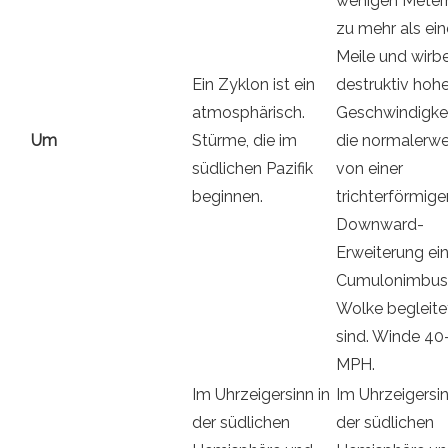
wenigen Metern
zu mehr als ein
Meile und wirbe
Ein Zyklon ist ein
destruktiv hoh
atmosphärisch.
Geschwindigkei
Um
Stürme, die im
die normalerwe
südlichen Pazifik
von einer
beginnen.
trichterförmige
Downward-
Erweiterung ei
Cumulonimbus
Wolke begleite
sind. Winde 40
MPH.
Im Uhrzeigersinn in
Im Uhrzeigersin
der südlichen
der südlichen