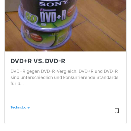
DVD+R VS. DVD-R
DVD+R gegen DVD-R-Vergleich. DVD+R und DVD-R
sind unterschiedlich und konkurrierende Standards
für d...
Technologie