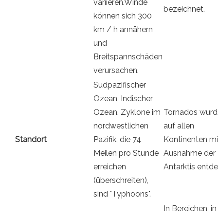
variieren.Winde
bezeichnet.
können sich 300
km / h annähern
und
Breitspannschäden
verursachen.
Südpazifischer
Ozean, Indischer
Ozean. Zyklone im
Tornados wurd
nordwestlichen
auf allen
Standort
Pazifik, die 74
Kontinenten mi
Meilen pro Stunde
Ausnahme der
erreichen
Antarktis entde
(überschreiten),
sind "Typhoons".
In Bereichen, in