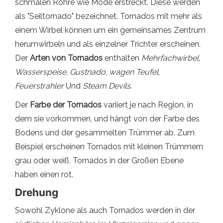
schmalen Röhre wie Mode erstreckt. Diese werden
als "Seiltornado" bezeichnet. Tornados mit mehr als
einem Wirbel können um ein gemeinsames Zentrum
herumwirbeln und als einzelner Trichter erscheinen.
Der
Arten von Tornados
enthalten
Mehrfachwirbel
,
Wasserspeise
,
Gustnado
,
wagen Teufel
,
Feuerstrahler
Und
Steam Devils
.
Der
Farbe der Tornados
variiert je nach Region, in
dem sie vorkommen, und hängt von der Farbe des
Bodens und der gesammelten Trümmer ab. Zum
Beispiel erscheinen Tornados mit kleinen Trümmern
grau oder weiß, Tornados in der Großen Ebene
haben einen rot.
Drehung
Sowohl Zyklone als auch Tornados werden in der