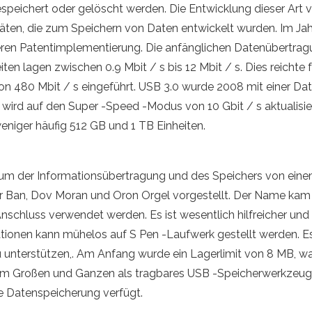
espeichert oder gelöscht werden. Die Entwicklung dieser Ar
äten, die zum Speichern von Daten entwickelt wurden. Im Ja
ren Patentimplementierung. Die anfänglichen Datenübertra
en lagen zwischen 0.9 Mbit / s bis 12 Mbit / s. Dies reichte 
on 480 Mbit / s eingeführt. USB 3.0 wurde 2008 mit einer Dat
 wird auf den Super -Speed ​​-Modus von 10 Gbit / s aktualisi
eniger häufig 512 GB und 1 TB Einheiten.
Medium der Informationsübertragung und des Speichers von e
 Ban, Dov Moran und Oron Orgel vorgestellt. Der Name kam nat
chluss verwendet werden. Es ist wesentlich hilfreicher und 
ionen kann mühelos auf S Pen -Laufwerk gestellt werden. Es
zu unterstützen,. Am Anfang wurde ein Lagerlimit von 8 MB, wa
ve im Großen und Ganzen als tragbares USB -Speicherwerkzeu
ie Datenspeicherung verfügt.