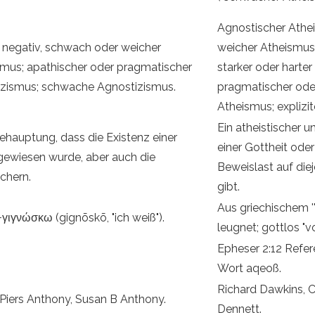
Agnostischer Athei
, negativ, schwach oder weicher
weicher Atheismus; 
mus; apathischer oder pragmatischer
starker oder harter
izismus; schwache Agnostizismus.
pragmatischer oder
Atheismus; explizi
Ein atheistischer 
ehauptung, dass die Existenz einer
einer Gottheit oder
gewiesen wurde, aber auch die
Beweislast auf diej
chern.
gibt.
Aus griechischem ''
) +γιγνώσκω (gignōskō, "ich weiß").
leugnet; gottlos "vo
Epheser 2:12 Refe
Wort aqeoß.
Richard Dawkins, C
 Piers Anthony, Susan B Anthony.
Dennett.