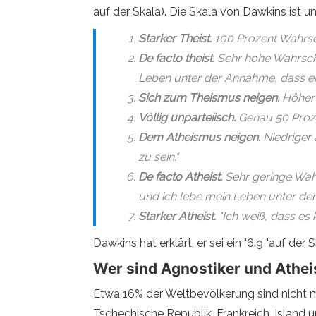
auf der Skala). Die Skala von Dawkins ist 
Starker Theist.
100 Prozent Wahrsche
De facto theist.
Sehr hohe Wahrschei
Leben unter der Annahme, dass er 
Sich zum Theismus neigen.
Höher a
Völlig unparteiisch.
Genau 50 Prozen
Dem Atheismus neigen.
Niedriger a
zu sein."
De facto Atheist.
Sehr geringe Wahrs
und ich lebe mein Leben unter der 
Starker Atheist.
"Ich weiß, dass es 
Dawkins hat erklärt, er sei ein "6.9 "auf der S
Wer sind Agnostiker und Athei
Etwa 16% der Weltbevölkerung sind nicht m
Tschechische Republik, Frankreich, Island u