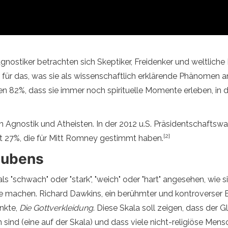
Agnostiker betrachten sich Skeptiker, Freidenker und weltliche
für das, was sie als wissenschaftlich erklärende Phänomen a
en 82%, dass sie immer noch spirituelle Momente erleben, in d
en Agnostik und Atheisten. In der 2012 u.S. Präsidentschafts
[2]
t 27%, die für Mitt Romney gestimmt haben.
aubens
schwach" oder "stark", "weich" oder "hart" angesehen, wie sie 
e machen. Richard Dawkins, ein berühmter und kontroverser Ev
nkte,
Die Gottverkleidung
. Diese Skala soll zeigen, dass der 
ind (eine auf der Skala) und dass viele nicht-religiöse Mensc