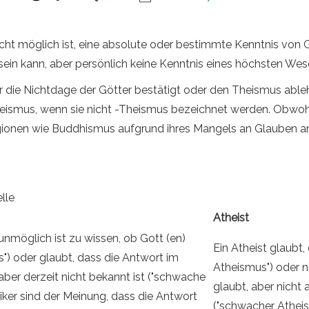
ht möglich ist, eine absolute oder bestimmte Kenntnis von Go
sein kann, aber persönlich keine Kenntnis eines höchsten We
r die Nichtdage der Götter bestätigt oder den Theismus ableh
 Theismus, wenn sie nicht -Theismus bezeichnet werden. Obw
eligionen wie Buddhismus aufgrund ihres Mangels an Glauben an
lle
Atheist
unmöglich ist zu wissen, ob Gott (en)
Ein Atheist glaubt, 
us") oder glaubt, dass die Antwort im
Atheismus") oder n
aber derzeit nicht bekannt ist ("schwache
glaubt, aber nicht 
iker sind der Meinung, dass die Antwort
("schwacher Atheis