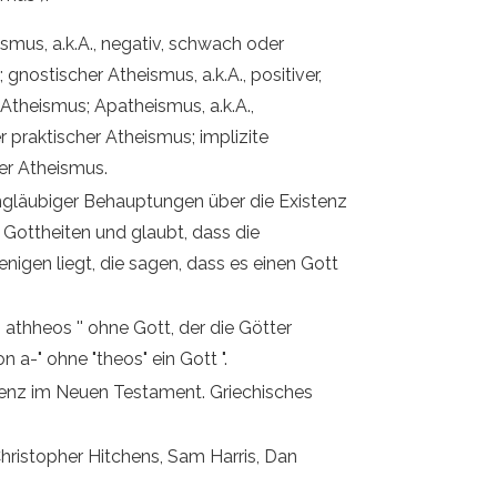
smus, a.k.A., negativ, schwach oder
gnostischer Atheismus, a.k.A., positiver,
 Atheismus; Apatheismus, a.k.A.,
 praktischer Atheismus; implizite
ter Atheismus.
ungläubiger Behauptungen über die Existenz
 Gottheiten und glaubt, dass die
enigen liegt, die sagen, dass es einen Gott
 athheos '' ohne Gott, der die Götter
n a-" ohne "theos" ein Gott ".
renz im Neuen Testament. Griechisches
hristopher Hitchens, Sam Harris, Dan